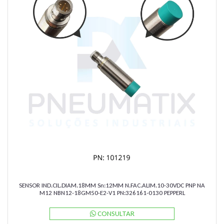
SENSOR IND.CIL.DIAM.18MM Sn:12MM N.FAC.ALIM.10-30VDC PNP NA
M12 NBN12-18GM50-E2-V1 PN:326161-0130 PEPPERL
CONSULTAR