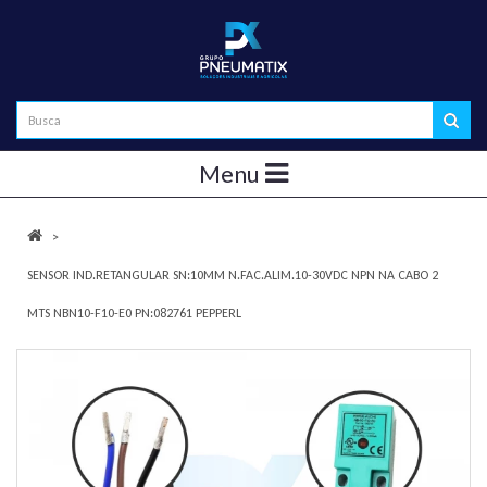
Menu
SENSOR IND.RETANGULAR SN:10MM N.FAC.ALIM.10-30VDC NPN NA CABO 2
MTS NBN10-F10-E0 PN:082761 PEPPERL