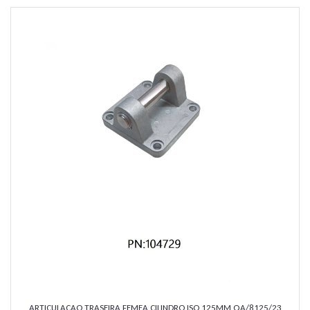
ARTICULACAO TRASEIRA FEMEA CILINDRO ISO 125MM QA/8125/23