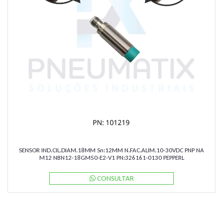
SENSOR IND.CIL.DIAM.18MM Sn:12MM N.FAC.ALIM.10-30VDC PNP NA
M12 NBN12-18GM50-E2-V1 PN:326161-0130 PEPPERL
CONSULTAR