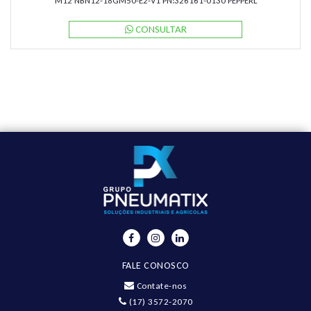
M12 NBN12-18GM50-E2-V1 PN:326161-0130 PEPPERL
CONSULTAR
FALE CONOSCO
Contate-nos
(17) 3572-2070