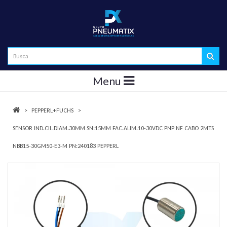
Menu
PEPPERL+FUCHS
SENSOR IND.CIL.DIAM.30MM SN:15MM FAC.ALIM.10-30VDC PNP NF CABO 2MTS
NBB15-30GM50-E3-M PN:240183 PEPPERL