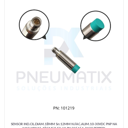
SENSOR IND.CIL.DIAM.18MM Sn:12MM N.FAC.ALIM.10-30VDC PNP NA