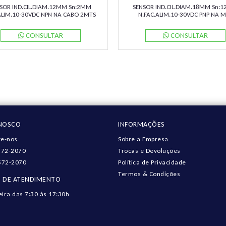
SOR IND.CIL.DIAM.12MM Sn:2MM
SENSOR IND.CIL.DIAM.18MM Sn:
ALIM.10-30VDC NPN NA CABO 2MTS
N.FAC.ALIM.10-30VDC PNP NA 
2-12GM50-E0 PN:087761 PEPPERL
NBN12-18GM50-E2-V1 PN:326161
PEPPERL
CONSULTAR
CONSULTAR
ONOSCO
INFORMAÇÕES
e-nos
Sobre a Empresa
572-2070
Trocas e Devoluções
572-2070
Política de Privacidade
Termos & Condições
 DE ATENDIMENTO
eira das 7:30 às 17:30h