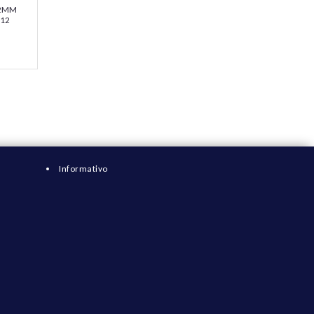
12MM
M12
-0130
Informativo