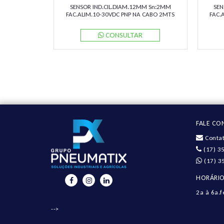
SENSOR IND.CIL.DIAM.12MM Sn:2MM
SEN
FAC.ALIM.10-30VDC PNP NA CABO 2MTS
FAC.
NBB2-12GM50-E2 PN:326161-0028
NBB
PEPPERL
CONSULTAR
FALE C
Contat
(17) 3
(17) 3
HORÁRIO
2a à 6a.f
-->