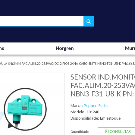
hs
Norgren
Murr
ULA SN:3MM FAC.ALIM.20-253VAC/DC 2 FIOS 2XNA CABO 5MTS NBN3-F31-U8-K PN:1883
SENSOR IND.MONI
FAC.ALIM.20-253VA
NBN3-F31-U8-K PN:
Marca:
Pepperl Fuchs
Modelo: 101240
Disponibilidade:
Em estoque
CONSULTAR
Quantidade