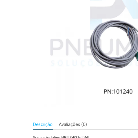
Descrição
Avaliações (0)
Sensor indutivo NBN3-F31-U8-K