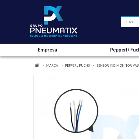
Empresa
Pepperl+Fuc
MARCA
PEPPERL FUCHS
SENSOR IND.MONITOR VALV