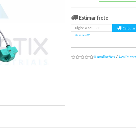
Estimar frete
Não sei meu CEP
0 avaliações
/
Avalie es