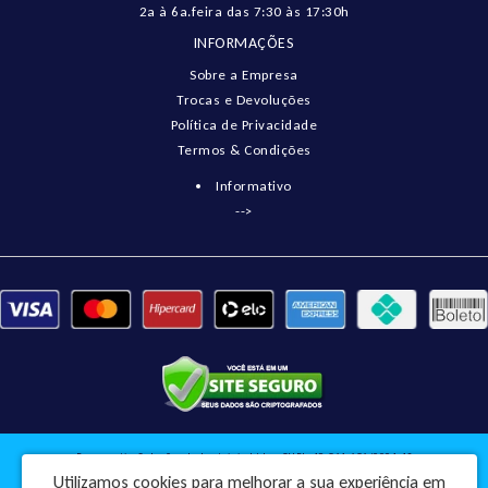
2a à 6a.feira das 7:30 às 17:30h
INFORMAÇÕES
Sobre a Empresa
Trocas e Devoluções
Política de Privacidade
Termos & Condições
Informativo
-->
Pneumatix Soluções Industriais Ltda - CNPJ: 18.561.656/0001-49
Utilizamos cookies para melhorar a sua experiência em
Rua Engenheiro Balduino, 73 - Centro - Pindorama / SP - CEP: 15830-045