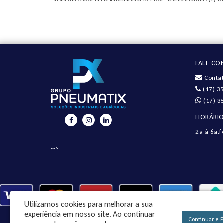
FALE C
Contat
(17) 3
(17) 3
HORÁRIO
2a à 6a.f
-->
Utilizamos cookies para melhorar a sua
experiência em nosso site.
Ao continuar
Continuar e 