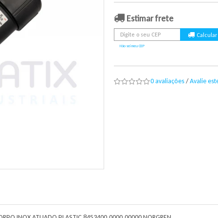
Estimar frete
Não sei meu CEP
0 avaliações
/
Avalie es
CORPO INOX ATUADO PLASTIC 8453400.0000.00000 NORGREN