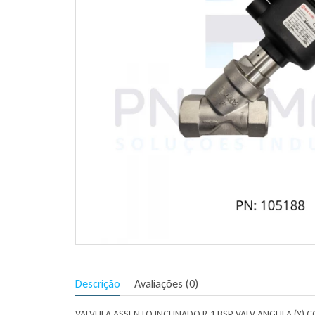
Descrição
Avaliações (0)
VALVULA ASSENTO INCLINADO R.1 BSP VALV.ANGULA (Y) 