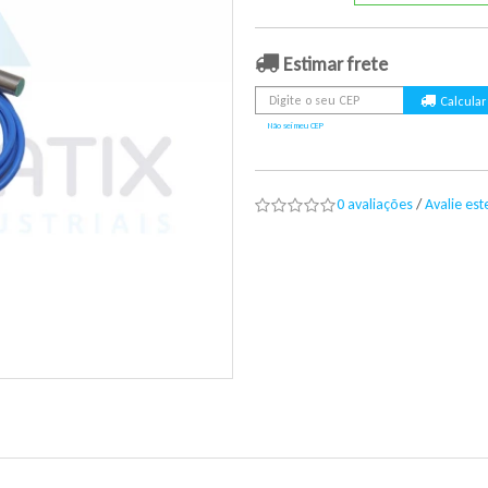
Estimar frete
Não sei meu CEP
0 avaliações
/
Avalie es