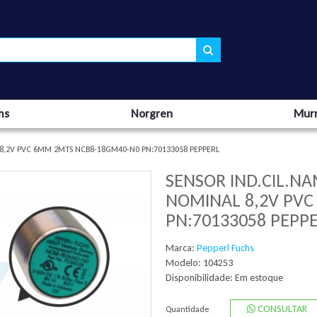
hs
Norgren
Murr
8,2V PVC 6MM 2MTS NCB8-18GM40-N0 PN:70133058 PEPPERL
SENSOR IND.CIL.N
NOMINAL 8,2V PV
PN:70133058 PEPP
Marca:
Pepperl Fuchs
Modelo: 104253
Disponibilidade:
Em estoque
CONSULTAR
Quantidade