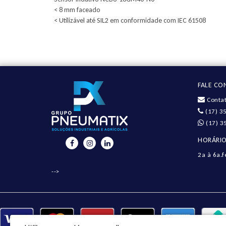
< 8 mm faceado
< Utilizável até SIL2 em conformidade com IEC 61508
FALE C
Contat
(17) 3
(17) 3
HORÁRIO
2a à 6a.f
-->