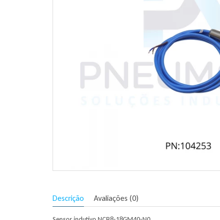
Descrição
Avaliações (0)
Sensor indutivo NCB8-18GM40-N0