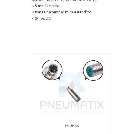
< 5 mm faceado
< Range de temperatura estendido
< 2-fios DC