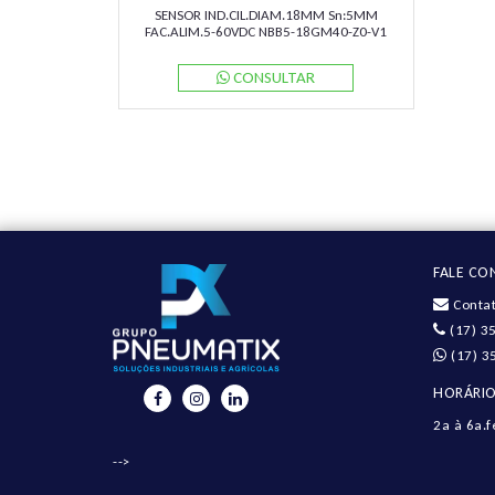
SENSOR IND.CIL.DIAM.18MM Sn:5MM
FAC.ALIM.5-60VDC NBB5-18GM40-Z0-V1
PN:088201 PEPPERL
CONSULTAR
FALE C
Contat
(17) 3
(17) 3
HORÁRIO
2a à 6a.f
-->