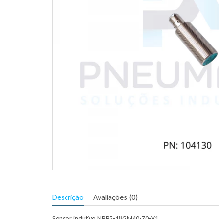
Descrição
Avaliações (0)
Sensor indutivo NBB5-18GM40-Z0-V1