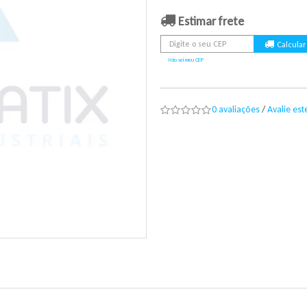
Estimar frete
Não sei meu CEP
0 avaliações
/
Avalie es