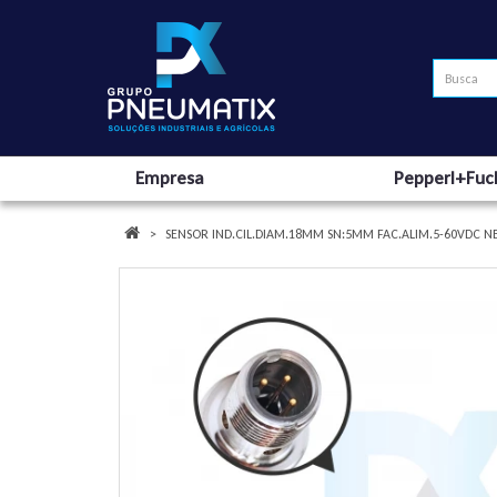
Empresa
Pepperl+Fuc
SENSOR IND.CIL.DIAM.18MM SN:5MM FAC.ALIM.5-60VDC N