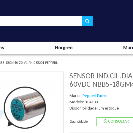
hs
Norgren
Murr
BB5-18GM40-Z0-V1 PN:088201 PEPPERL
SENSOR IND.CIL.D
60VDC NBB5-18GM4
Marca:
Pepperl Fuchs
Modelo: 104130
Disponibilidade:
Em estoque
CONSULTAR
Quantidade