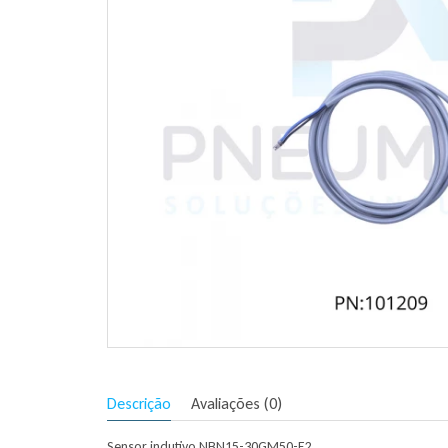
Descrição
Avaliações (0)
Sensor indutivo NBN15-30GM50-E2