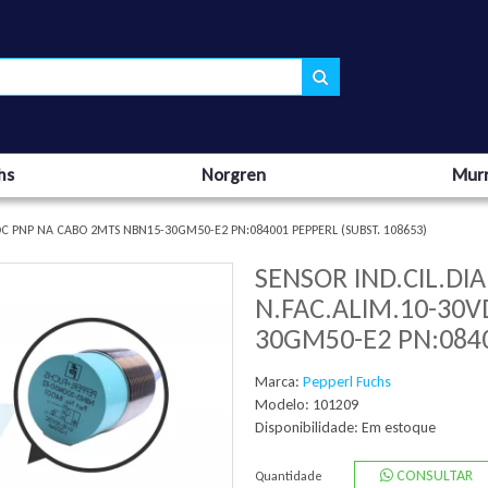
hs
Norgren
Murr
C PNP NA CABO 2MTS NBN15-30GM50-E2 PN:084001 PEPPERL (SUBST. 108653)
SENSOR IND.CIL.D
N.FAC.ALIM.10-30
30GM50-E2 PN:0840
Marca:
Pepperl Fuchs
Modelo: 101209
Disponibilidade:
Em estoque
CONSULTAR
Quantidade