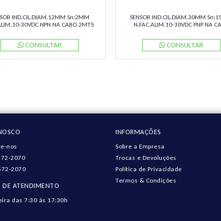
SOR IND.CIL.DIAM.12MM Sn:2MM
SENSOR IND.CIL.DIAM.30MM Sn:
ALIM.10-30VDC NPN NA CABO 2MTS
N.FAC.ALIM.10-30VDC PNP NA C
2-12GM50-E0 PN:087761 PEPPERL
2MTS NBN15-30GM50-E2 PN:08
PEPPERL (SUBST. 108653)
CONSULTAR
CONSULTAR
ONOSCO
INFORMAÇÕES
e-nos
Sobre a Empresa
572-2070
Trocas e Devoluções
572-2070
Política de Privacidade
Termos & Condições
 DE ATENDIMENTO
eira das 7:30 às 17:30h