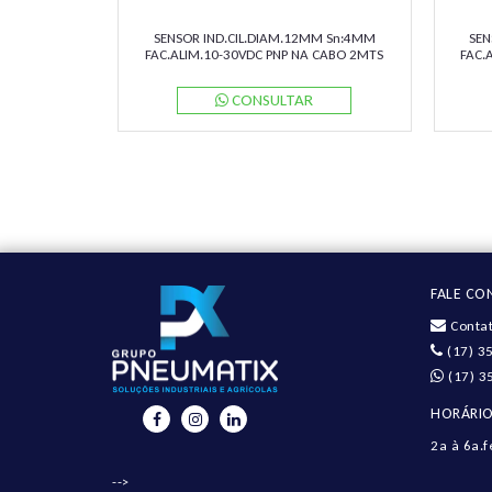
SENSOR IND.CIL.DIAM.12MM Sn:4MM
SEN
FAC.ALIM.10-30VDC PNP NA CABO 2MTS
FAC.
NBB4-12GM50-E2 PN:326161-0002
NBB
PEPPERL
CONSULTAR
FALE C
Contat
(17) 3
(17) 3
HORÁRIO
2a à 6a.f
-->