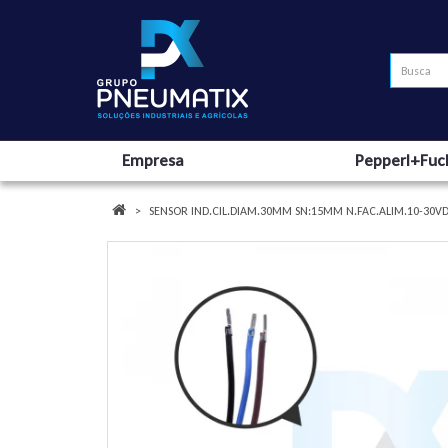
Empresa
Pepperl+Fuc
SENSOR IND.CIL.DIAM.30MM SN:15MM N.FAC.ALIM.10-30VD