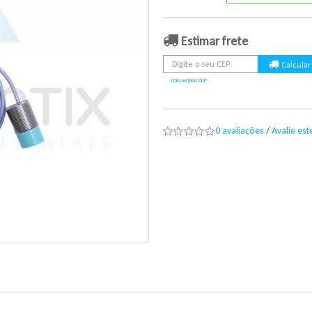
Estimar frete
Não sei meu CEP
0 avaliações
/
Avalie es