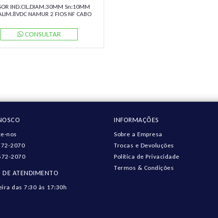
SOR IND.CIL.DIAM.30MM Sn:10MM
ALIM.8VDC NAMUR 2 FIOS NF CABO
 NCB10-30GM40-N0 PN:70133068
PEPPERL
CONSULTAR
ONOSCO
INFORMAÇÕES
e-nos
Sobre a Empresa
572-2070
Trocas e Devoluções
572-2070
Política de Privacidade
Termos & Condições
 DE ATENDIMENTO
eira das 7:30 às 17:30h