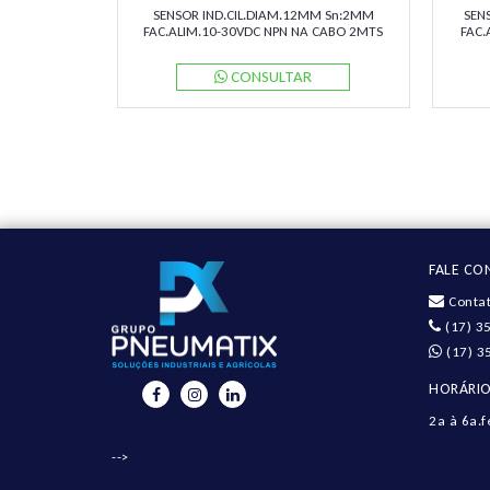
SENSOR IND.CIL.DIAM.12MM Sn:2MM
SEN
FAC.ALIM.10-30VDC NPN NA CABO 2MTS
FAC.
NBB2-12GM50-E0 PN:087761 PEPPERL
2MTS
CONSULTAR
FALE C
Contat
(17) 3
(17) 3
HORÁRIO
2a à 6a.f
-->