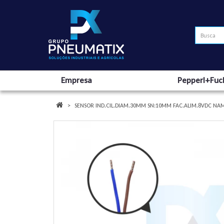
Empresa
Pepperl+Fuc
SENSOR IND.CIL.DIAM.30MM SN:10MM FAC.ALIM.8VDC NAM