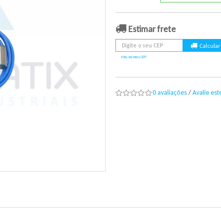
Estimar frete
Não sei meu CEP
0 avaliações
/
Avalie es