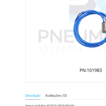
Descrição
Avaliações (0)
Sensor indutivo NCB10-30GM40-N0