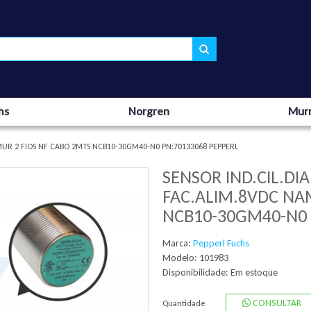
hs
Norgren
Murr
UR 2 FIOS NF CABO 2MTS NCB10-30GM40-N0 PN:70133068 PEPPERL
SENSOR IND.CIL.D
FAC.ALIM.8VDC NA
NCB10-30GM40-N0 
Marca:
Pepperl Fuchs
Modelo: 101983
Disponibilidade:
Em estoque
CONSULTAR
Quantidade