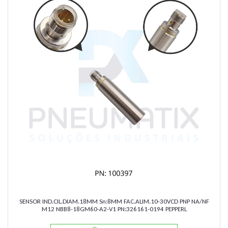
SENSOR IND.CIL.DIAM.18MM Sn:8MM FAC.ALIM.10-30VCD PNP NA/NF
M12 NBB8-18GM60-A2-V1 PN:326161-0194 PEPPERL