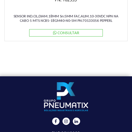
SENSOR IND.CIL.DIAM.18MM Sn:5MM FAC.ALIM.10-30VDC NPN NA
CABO 5 MTS NCB5-18GM40-N0-5M PN:70133056 PEPPERL
CONSULTAR