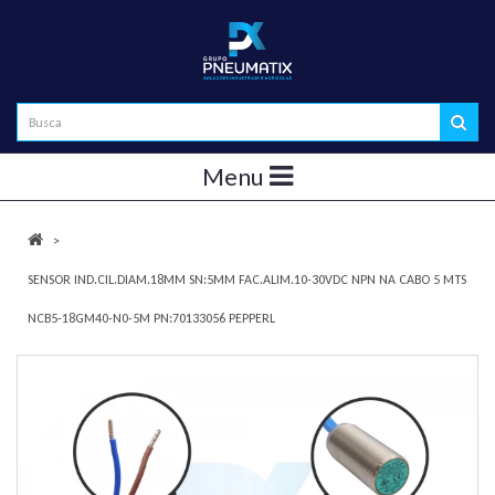
Menu
SENSOR IND.CIL.DIAM.18MM SN:5MM FAC.ALIM.10-30VDC NPN NA CABO 5 MTS
NCB5-18GM40-N0-5M PN:70133056 PEPPERL