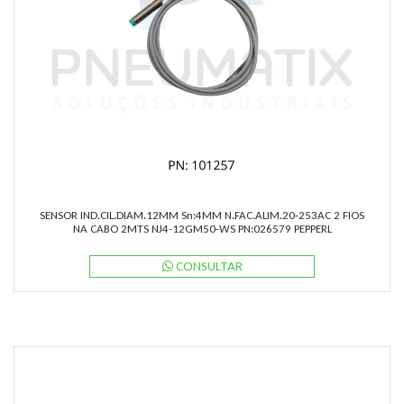
SENSOR IND.CIL.DIAM.12MM Sn:4MM N.FAC.ALIM.20-253AC 2 FIOS
NA CABO 2MTS NJ4-12GM50-WS PN:026579 PEPPERL
CONSULTAR