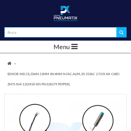
Menu
SENSOR IND.CIL.DIAM.12MM SN:4MM N.FAC.ALIM.20-253AC 2 FIOS NA CABO
2MTS NJ4-12GM50-WS PN:026579 PEPPERL