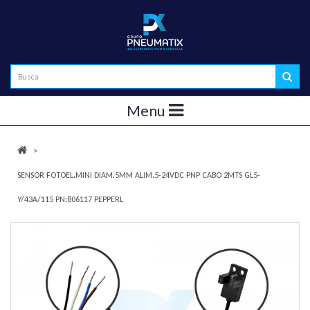
Menu
SENSOR FOTOEL.MINI DIAM.5MM ALIM.5-24VDC PNP CABO 2MTS GL5-
Y/43A/115 PN:806117 PEPPERL