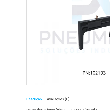
Descrição
Avaliações (0)
Sensor de slot fotoelétrico GL120-LAS/32/40a/98a