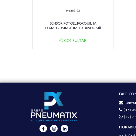
SENSOR FOTOEL.FORQUILHA
DIAM.120MM ALIM.10-30VDC M8
GL120-LAS/32/40A/98A PN:190277
PEPPERL
CONSULTAR
FALE C
Contat
(17) 3
(17) 3
HORÁRIO
2a à 6a.f