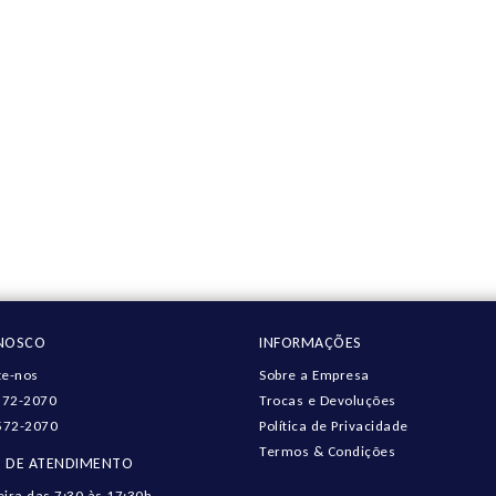
ONOSCO
INFORMAÇÕES
e-nos
Sobre a Empresa
572-2070
Trocas e Devoluções
572-2070
Política de Privacidade
Termos & Condições
 DE ATENDIMENTO
eira das 7:30 às 17:30h