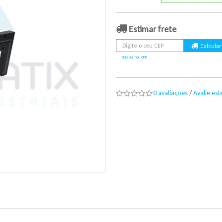
Estimar frete
Não sei meu CEP
0 avaliações
/
Avalie es