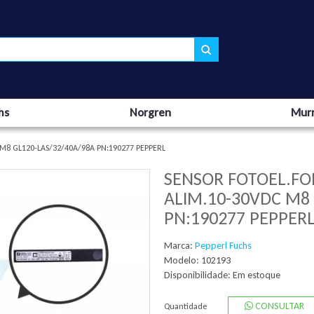
hs
Norgren
Murr
8 GL120-LAS/32/40A/98A PN:190277 PEPPERL
SENSOR FOTOEL.F
ALIM.10-30VDC M8
PN:190277 PEPPER
Marca:
Pepperl Fuchs
Modelo: 102193
Disponibilidade:
Em estoque
CONSULTAR
Quantidade