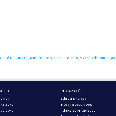
A
,
316023-2100010
,
Murrelektronik
,
controle elétrico
,
sistemas de comutação
ONOSCO
INFORMAÇÕES
e-nos
Sobre a Empresa
572-2070
Trocas e Devoluções
572-2070
Política de Privacidade