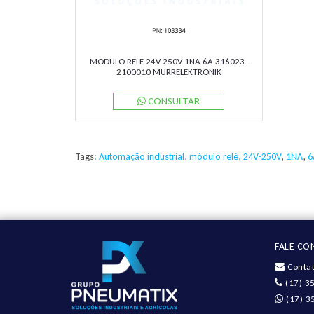
MODULO RELE 24V-250V 1NA 6A 316023-
2100010 MURRELEKTRONIK
CONSULTAR
Tags:
Automação industrial
,
módulo relé
,
24V-250V
,
1NA
,
6
FALE C
Contat
(17) 3
(17) 3