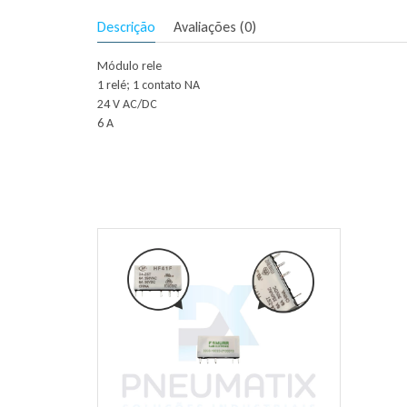
Descrição
Avaliações (0)
Módulo rele
1 relé; 1 contato NA
24 V AC/DC
6 A