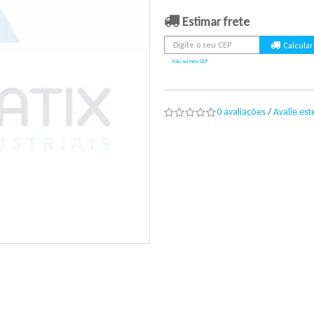
Estimar frete
Não sei meu CEP
0 avaliações
/
Avalie es