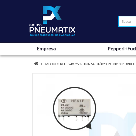
Empresa
Pepperl+Fuc
MODULO RELE 24V-250V 1NA 6A 316023-2100010 MURREL