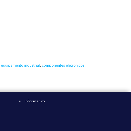
,
equipamento industrial
,
componentes eletrônicos.
Informativo