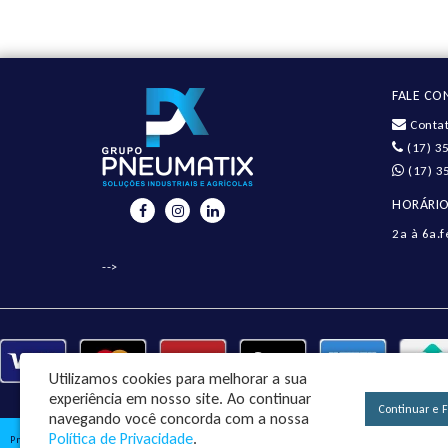
FALE C
Contat
(17) 3
(17) 3
HORÁRIO
2a à 6a.f
-->
Utilizamos cookies para melhorar a sua
experiência em nosso site.
Ao continuar
Continuar e 
navegando você concorda com a nossa
Política de Privacidade
.
Pneumatix Soluções Industriais Ltda - CNPJ: 18.561.656/0001-49