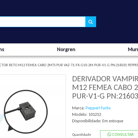
hs
Norgren
Murr
CTOR RETO M12 FEMEA CABO 2MTS PUR VAZ-T1-FK-G10-2M-PUR-V1-G PN:216031 PEPPE
DERIVADOR VAMPIR
M12 FEMEA CABO 2
PUR-V1-G PN:2160
Marca:
Pepperl Fuchs
Modelo: 101252
Disponibilidade:
Em estoque
CONSULTAR
Quantidade