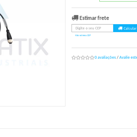
Estimar frete
Não sei meu CEP
0 avaliações
/
Avalie es