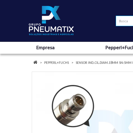
Empresa
Pepperl+Fuc
PEPPERL+FUCHS
SENSOR IND.CIL.DIAM.18MM SN:5MM 