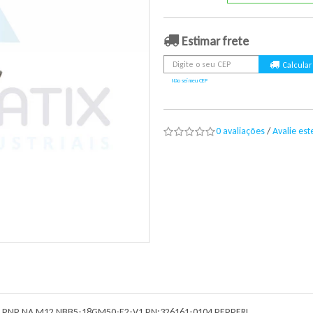
Estimar frete
Não sei meu CEP
0 avaliações
/
Avalie es
 PNP NA M12 NBB5-18GM50-E2-V1 PN:326161-0104 PEPPERL