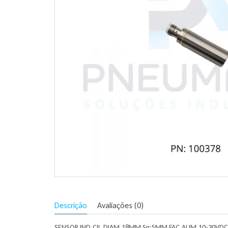
Descrição
Avaliações (0)
SENSOR IND.CIL.DIAM.18MM Sn:5MM FAC.ALIM.10-30VDC