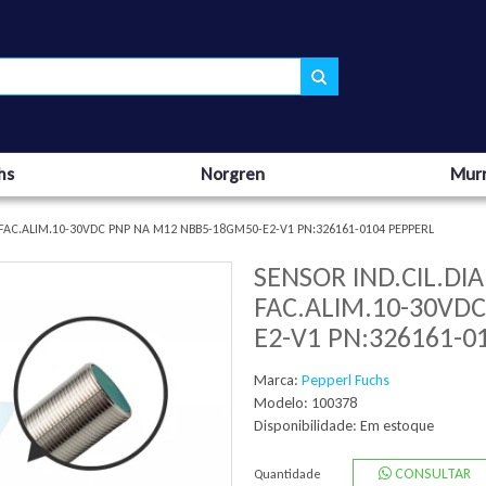
hs
Norgren
Murr
FAC.ALIM.10-30VDC PNP NA M12 NBB5-18GM50-E2-V1 PN:326161-0104 PEPPERL
SENSOR IND.CIL.D
FAC.ALIM.10-30VD
E2-V1 PN:326161-0
Marca:
Pepperl Fuchs
Modelo: 100378
Disponibilidade:
Em estoque
CONSULTAR
Quantidade