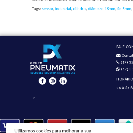
Tags:
sensor
,
industrial
,
cilindro
,
diâmetro 18mm
,
Sn:5mm
FALE C
Contat
(17) 3
(17) 3
HORÁRIO
2a à 6a.f
-->
Utilizamos cookies para melhorar a sua