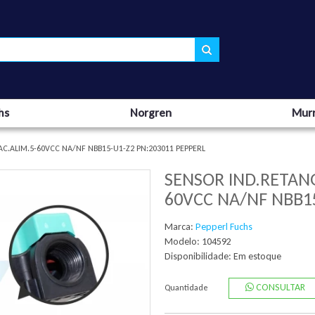
hs
Norgren
Murr
C.ALIM.5-60VCC NA/NF NBB15-U1-Z2 PN:203011 PEPPERL
SENSOR IND.RETAN
60VCC NA/NF NBB1
Marca:
Pepperl Fuchs
Modelo: 104592
Disponibilidade:
Em estoque
CONSULTAR
Quantidade