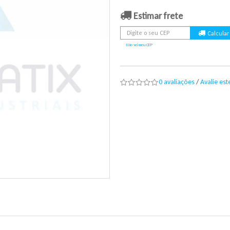
Estimar frete
Não sei meu CEP
0 avaliações
/
Avalie es