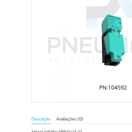
Descrição
Avaliações (0)
Sensor indutivo NBB15-U1-Z2