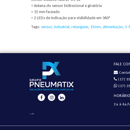
< Antena do sensor bidirecional e giratória
< 15 mm faceado
< 2 LEDs de indicação para visibilidade em 360°
Tags:
sensor
,
industrial
,
retangular
,
15mm
,
alimentação
,
5-
FALE C
Contat
(17) 3
(17) 3
HORÁRIO
2a à 6a.f
-->