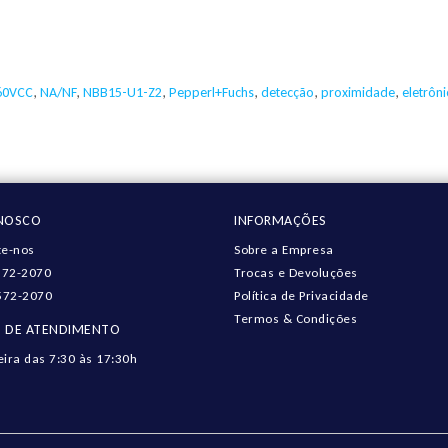
60VCC
,
NA/NF
,
NBB15-U1-Z2
,
Pepperl+Fuchs
,
detecção
,
proximidade
,
eletrôn
ONOSCO
INFORMAÇÕES
e-nos
Sobre a Empresa
572-2070
Trocas e Devoluções
572-2070
Política de Privacidade
Termos & Condições
 DE ATENDIMENTO
eira das 7:30 às 17:30h