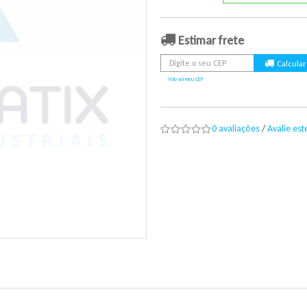
Estimar frete
Não sei meu CEP
0 avaliações
/
Avalie es