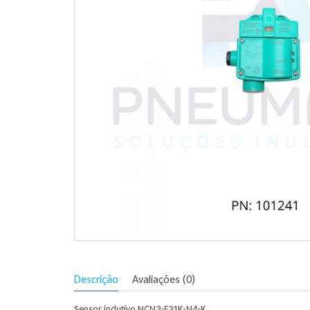
Descrição
Avaliações (0)
Sensor indutivo NCN3-F31K-N4-K