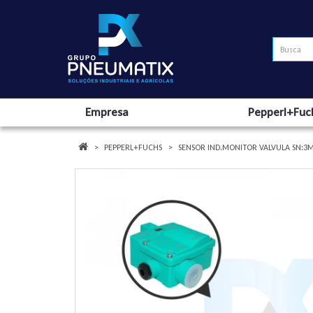
Empresa
Pepperl+Fuc
PEPPERL+FUCHS
SENSOR IND.MONITOR VALVULA SN:3M