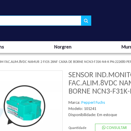
hs
Norgren
Murr
M FAC.ALIM.8VDC NAMUR 2 FIOS 2XNF CAIXA DE BORNE NCN3-F31K-N4-K PN:222680 PE
SENSOR IND.MONI
FAC.ALIM.8VDC NAM
BORNE NCN3-F31K-
Marca:
Pepperl Fuchs
Modelo: 101241
Disponibilidade:
Em estoque
CONSULTAR
Quantidade