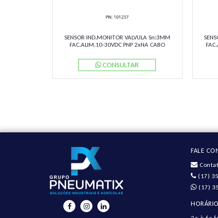
SENSOR IND.MONITOR VALVULA Sn:3MM
SENS
FAC.ALIM.10-30VDC PNP 2xNA CABO
FAC.
5MTS CABO SOL.NBN3-F31-E8-K-K
DE 
PN:047567 PEPPERL
CONSULTAR
FALE C
Contat
(17) 3
(17) 3
HORÁRIO
2a à 6a.f