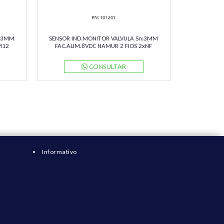
n:3MM
SENSOR IND.MONITOR VALVULA Sn:3MM
M12
FAC.ALIM.8VDC NAMUR 2 FIOS 2xNF
ERL
CAIXA DE BORNE NCN3-F31K-N4-K
PN:222680 PEPPERL
CONSULTAR
Informativo