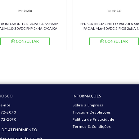
OR IND.MONITOR VALVULA Sn:3MM
SENSOR IND.MONITOR VALVULA S
ALIM.10-30VDC PNP 2xNA C/CAIXA
FAC.ALIM.6-60VDC 2 FIOS 2xNA 
BORNE NBN3-F31K-E8-K PN:097638
NBN3-F31-Z8-V1 PN:282685 PEPP
PEPPERL
CONSULTAR
CONSULTAR
ONOSCO
INFORMAÇÕES
e-nos
Sobre a Empresa
572-2070
Trocas e Devoluções
572-2070
Política de Privacidade
Termos & Condições
 DE ATENDIMENTO
eira das 7:30 às 17:30h