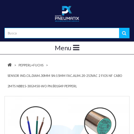
Menu
PEPPERL+FUCHS
SENSOR IND.CIL.DIAM.30MM SN:15MM FAC.ALIM.20-253VAC 2 FIOS NF CABO
2MTS NBB15-30GM50-WO PN:801649 PEPPERL