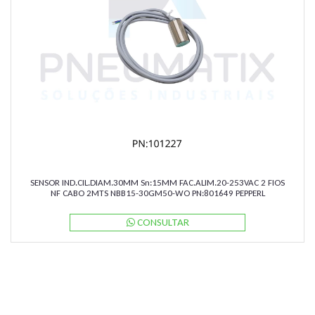
SENSOR IND.CIL.DIAM.30MM Sn:15MM FAC.ALIM.20-253VAC 2 FIOS
NF CABO 2MTS NBB15-30GM50-WO PN:801649 PEPPERL
CONSULTAR