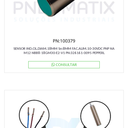
SENSOR IND.CIL.DIAM.18MM Sn:8MM FAC.ALIM.10-30VDC PNP NA
M12 NBB8-18GM30-E2-V1 PN:326161-0095 PEPPERL
CONSULTAR