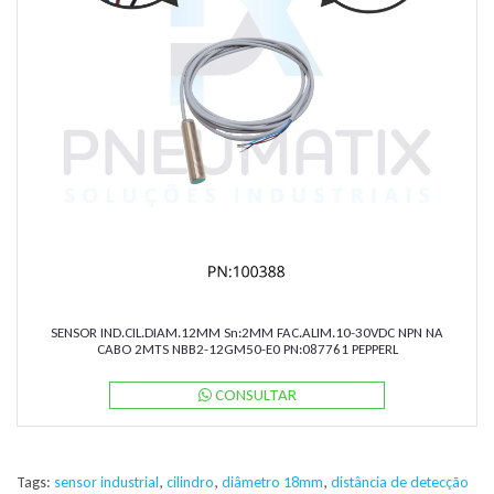
SENSOR IND.CIL.DIAM.12MM Sn:2MM FAC.ALIM.10-30VDC NPN NA
CABO 2MTS NBB2-12GM50-E0 PN:087761 PEPPERL
CONSULTAR
Tags:
sensor industrial
,
cilindro
,
diâmetro 18mm
,
distância de detecção