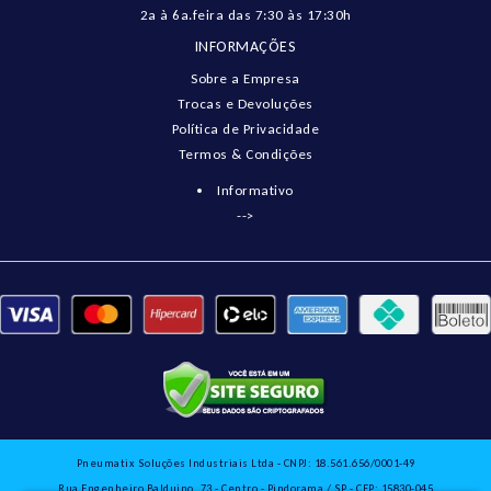
2a à 6a.feira das 7:30 às 17:30h
INFORMAÇÕES
Sobre a Empresa
Trocas e Devoluções
Política de Privacidade
Termos & Condições
Informativo
-->
Pneumatix Soluções Industriais Ltda - CNPJ: 18.561.656/0001-49
Rua Engenheiro Balduino, 73 - Centro - Pindorama / SP - CEP: 15830-045