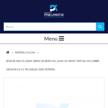
Menu
PEPPERL+FUCHS
SENSOR IND.CIL.DIAM.18MM SN:8MM FAC.ALIM.10-30VDC PNP NA M12 NBB8-
18GM30-E2-V1 PN:326161-0095 PEPPERL