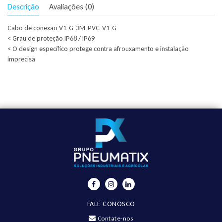
Descrição
Avaliações (0)
Cabo de conexão V1-G-3M-PVC-V1-G
< Grau de proteção IP68 / IP69
< O design específico protege contra afrouxamento e instalação
imprecisa
FALE CONOSCO
Contate-nos