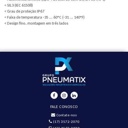
< SIL3 (IEC 61508)
< Grau de proteção IP67
< Faixa de temperatura -35 ... 60°C (-31 ... 140°F)
< Design fino, montagem em três lados
FALE CONOSCO
Contate-nos
(17) 3572-2070