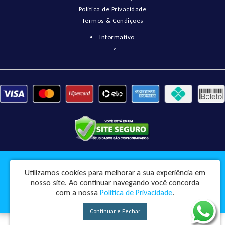
Política de Privacidade
Termos & Condições
Informativo
-->
Pneumatix Soluções Industriais Ltda - CNPJ: 18.561.656/0001-49
Utilizamos cookies para melhorar a sua experiência em
Rua Engenheiro Balduino, 73 - Centro - Pindorama / SP - CEP: 15830-045
nosso site.
Ao continuar navegando você concorda
Pneumatix © 2026
com a nossa
Política de Privacidade
.
Desenvolvido por
88digital
Continuar e Fechar