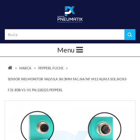
Menu
MARCA
PEPPERL FUCHS
SENSOR IND.MONITOR VALVULA SN:3MM FAC.NA/NF M12 ALIM.F.SOL.NCN3-
F31-B3B-V1-V1 PN:226325 PEPPERL