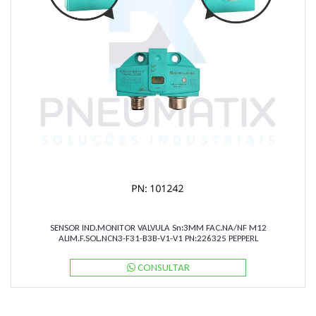
SENSOR IND.MONITOR VALVULA Sn:3MM FAC.NA/NF M12
ALIM.F.SOL.NCN3-F31-B3B-V1-V1 PN:226325 PEPPERL
CONSULTAR