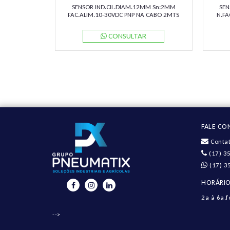
SENSOR IND.CIL.DIAM.12MM Sn:2MM
SEN
FAC.ALIM.10-30VDC PNP NA CABO 2MTS
N.FA
NBB2-12GM50-E2 PN:326161-0028
2M
PEPPERL
CONSULTAR
FALE C
Contat
(17) 3
(17) 3
HORÁRIO
2a à 6a.f
-->