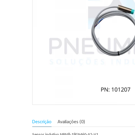
Descrição
Avaliações (0)
Sensor indutivo NBN8-18GM60-A2-V1