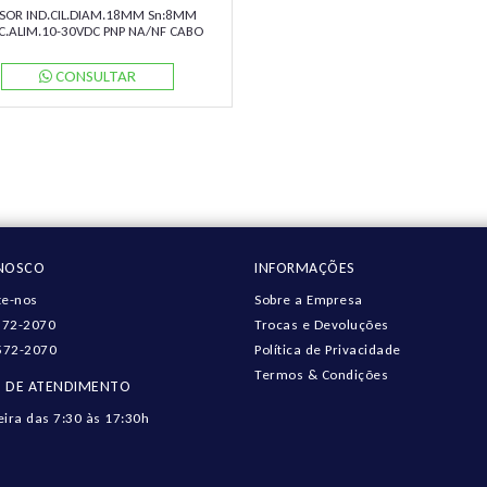
SOR IND.CIL.DIAM.18MM Sn:8MM
C.ALIM.10-30VDC PNP NA/NF CABO
TS NBN8-18GM60-A2 PN:083857
PEPPERL
CONSULTAR
ONOSCO
INFORMAÇÕES
e-nos
Sobre a Empresa
572-2070
Trocas e Devoluções
572-2070
Política de Privacidade
Termos & Condições
 DE ATENDIMENTO
eira das 7:30 às 17:30h