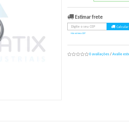
Estimar frete
Não sei meu CEP
0 avaliações
/
Avalie es