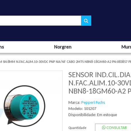
hs
Norgren
Murr
MM SN:8MM N.FAC.ALIM.10-30VDC PNP NA/NF CABO 2MTS NBN8-18GM60-A2 PN:083857 P
SENSOR IND.CIL.D
N.FAC.ALIM.10-30
NBN8-18GM60-A2 P
Marca:
Pepperl Fuchs
Modelo: 101207
Disponibilidade:
Em estoque
CONSULTAR
Quantidade