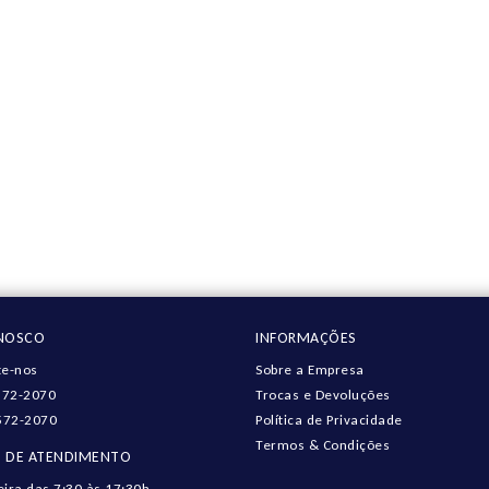
ONOSCO
INFORMAÇÕES
e-nos
Sobre a Empresa
572-2070
Trocas e Devoluções
572-2070
Política de Privacidade
Termos & Condições
 DE ATENDIMENTO
eira das 7:30 às 17:30h