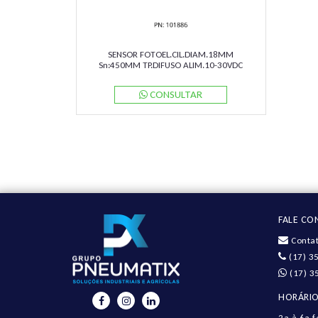
SENSOR FOTOEL.CIL.DIAM.18MM
Sn:450MM TP.DIFUSO ALIM.10-30VDC
PNP M12 GLV18-8-450/73/120
PN:188567 PEPPERL
CONSULTAR
FALE C
Contat
(17) 3
(17) 3
HORÁRIO
2a à 6a.f