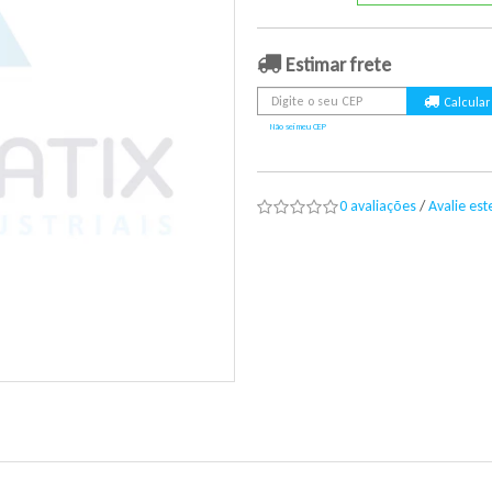
Estimar frete
Não sei meu CEP
0 avaliações
/
Avalie es