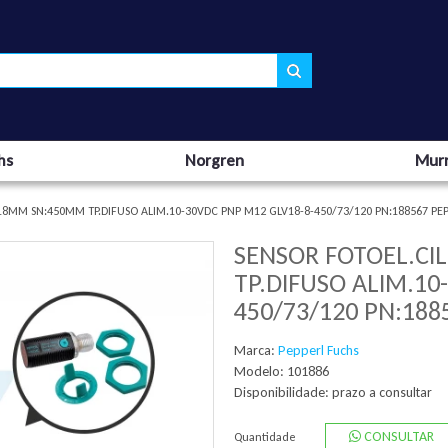
hs
Norgren
Murr
18MM SN:450MM TP.DIFUSO ALIM.10-30VDC PNP M12 GLV18-8-450/73/120 PN:188567 PE
SENSOR FOTOEL.CI
TP.DIFUSO ALIM.10
450/73/120 PN:188
Marca:
Pepperl Fuchs
Modelo: 101886
Disponibilidade:
prazo a consultar
CONSULTAR
Quantidade