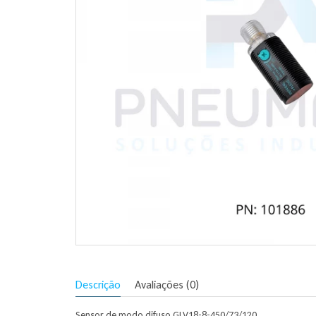
Descrição
Avaliações (0)
Sensor de modo difuso GLV18-8-450/73/120