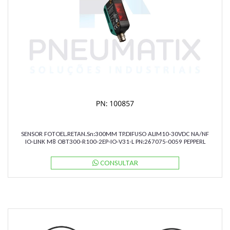
SENSOR FOTOEL.RETAN.Sn:300MM TP.DIFUSO ALIM10-30VDC NA/NF
IO-LINK M8 OBT300-R100-2EP-IO-V31-L PN:267075-0059 PEPPERL
CONSULTAR