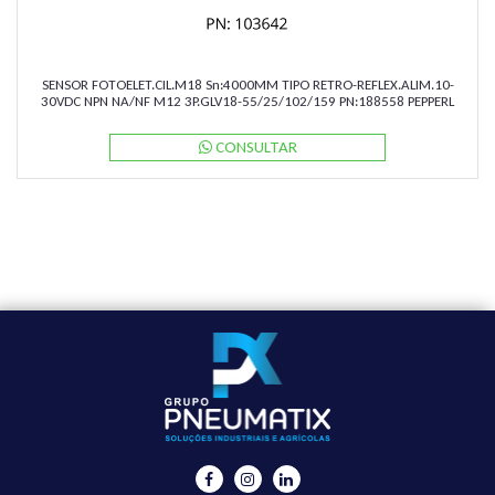
SENSOR FOTOELET.CIL.M18 Sn:4000MM TIPO RETRO-REFLEX.ALIM.10-
30VDC NPN NA/NF M12 3P.GLV18-55/25/102/159 PN:188558 PEPPERL
CONSULTAR