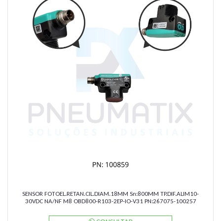
SENSOR FOTOEL.RETAN.CIL.DIAM.18MM Sn:800MM TP.DIF.ALIM10-
30VDC NA/NF M8 OBD800-R103-2EP-IO-V31 PN:267075-100257
PEPPERL