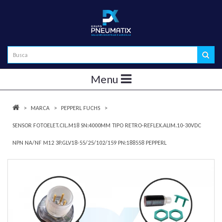
Menu
MARCA
PEPPERL FUCHS
SENSOR FOTOELET.CIL.M18 SN:4000MM TIPO RETRO-REFLEX.ALIM.10-30VDC
NPN NA/NF M12 3P.GLV18-55/25/102/159 PN:188558 PEPPERL