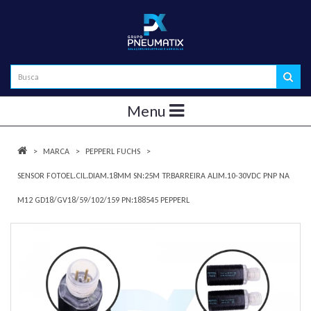
Menu
MARCA
PEPPERL FUCHS
SENSOR FOTOEL.CIL.DIAM.18MM SN:25M TP.BARREIRA ALIM.10-30VDC PNP NA
M12 GD18/GV18/59/102/159 PN:188545 PEPPERL