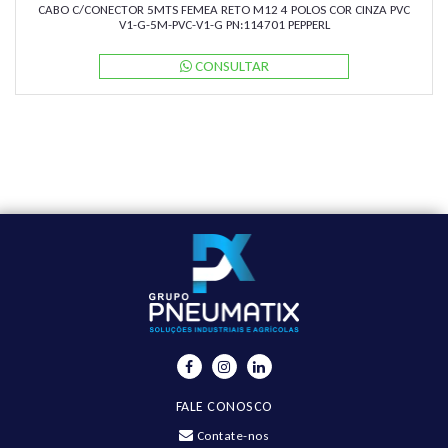
CABO C/CONECTOR 5MTS FEMEA RETO M12 4 POLOS COR CINZA PVC
V1-G-5M-PVC-V1-G PN:114701 PEPPERL
CONSULTAR
FALE CONOSCO
Contate-nos