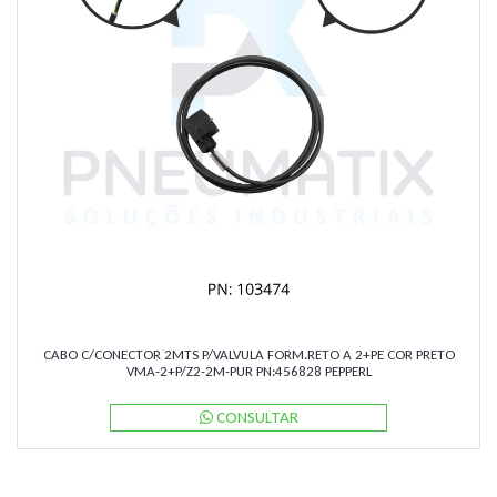
CABO C/CONECTOR 2MTS P/VALVULA FORM.RETO A 2+PE COR PRETO
VMA-2+P/Z2-2M-PUR PN:456828 PEPPERL
CONSULTAR