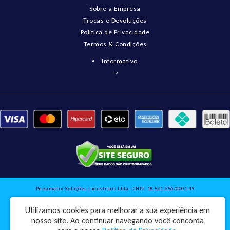
Sobre a Empresa
Trocas e Devoluções
Política de Privacidade
Termos & Condições
Informativo
-->
Pneumatix Soluções Industriais Ltda - CNPJ: 18.561.656/0001-49
Rua Engenheiro Balduino, 73 - Centro - Pindorama / SP - CEP: 15830-045
Utilizamos cookies para melhorar a sua experiência em
Pneumatix © 2026
nosso site.
Ao continuar navegando você concorda
Desenvolvido por
88digital