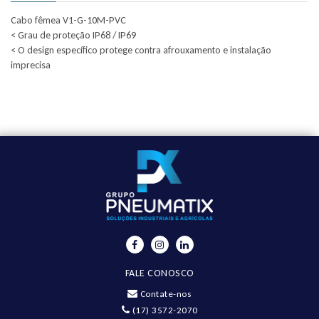
Cabo fêmea V1-G-10M-PVC
< Grau de proteção IP68 / IP69
< O design específico protege contra afrouxamento e instalação
imprecisa
FALE CONOSCO
Contate-nos
(17) 3572-2070