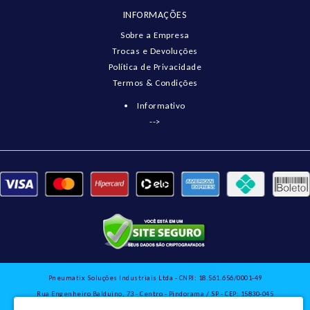
INFORMAÇÕES
Sobre a Empresa
Trocas e Devoluções
Política de Privacidade
Termos & Condições
Informativo
-->
Pneumatix Soluções Industriais Ltda - CNPJ: 18.561.656/0001-49
Rua Engenheiro Balduino, 73 - Centro - Pindorama / SP - CEP: 15830-045