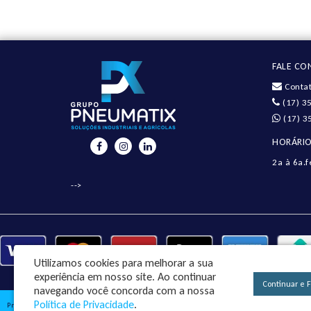
FALE C
Contat
(17) 3
(17) 3
HORÁRIO
2a à 6a.f
-->
Utilizamos cookies para melhorar a sua
experiência em nosso site.
Ao continuar
Continuar e 
navegando você concorda com a nossa
Política de Privacidade
.
Pneumatix Soluções Industriais Ltda - CNPJ: 18.561.656/0001-49