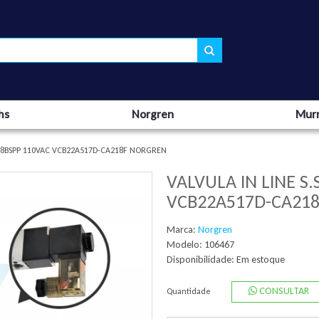
hs
Norgren
Murr
.1/8BSPP 110VAC VCB22A517D-CA218F NORGREN
VALVULA IN LINE S.
VCB22A517D-CA21
Marca:
Norgren
Modelo: 106467
Disponibilidade:
Em estoque
CONSULTAR
Quantidade