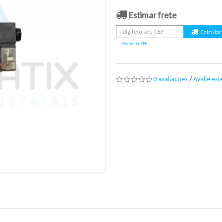
Estimar frete
Não sei meu CEP
0 avaliações
/
Avalie es