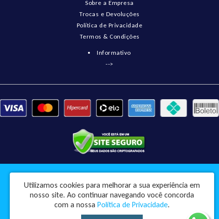
Sobre a Empresa
Trocas e Devoluções
Política de Privacidade
Termos & Condições
Informativo
-->
Pneumatix Soluções Industriais Ltda - CNPJ: 18.561.656/0001-49
Utilizamos cookies para melhorar a sua experiência em
Rua Engenheiro Balduino, 73 - Centro - Pindorama / SP - CEP: 15830-045
nosso site.
Ao continuar navegando você concorda
Pneumatix © 2026
com a nossa
Política de Privacidade
.
Desenvolvido por
88digital