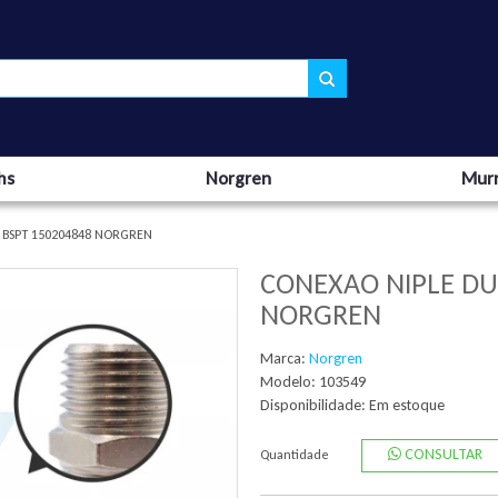
hs
Norgren
Murr
 BSPT 150204848 NORGREN
CONEXAO NIPLE DU
NORGREN
Marca:
Norgren
Modelo: 103549
Disponibilidade:
Em estoque
CONSULTAR
Quantidade