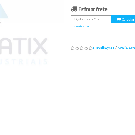
Estimar frete
Não sei meu CEP
0 avaliações
/
Avalie es