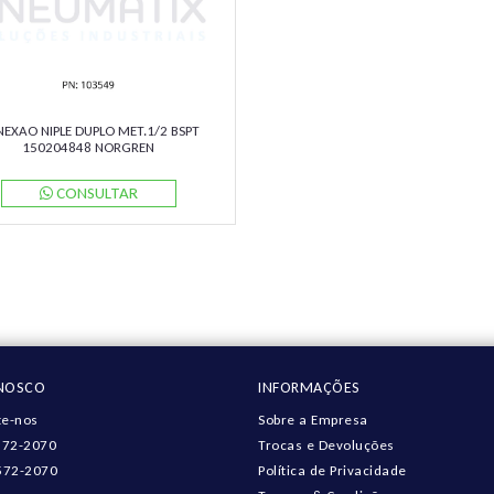
EXAO NIPLE DUPLO MET.1/2 BSPT
150204848 NORGREN
CONSULTAR
ONOSCO
INFORMAÇÕES
e-nos
Sobre a Empresa
572-2070
Trocas e Devoluções
572-2070
Política de Privacidade