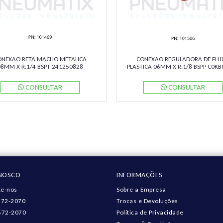
ONEXAO RETA MACHO METALICA
CONEXAO REGULADORA DE FLU
08MM X R.1/4 BSPT 241250828
PLASTICA 06MM X R.1/8 BSPP C0K
NORGREN
NORGREN
CONSULTAR
CONSULTAR
ONOSCO
INFORMAÇÕES
e-nos
Sobre a Empresa
572-2070
Trocas e Devoluções
572-2070
Política de Privacidade