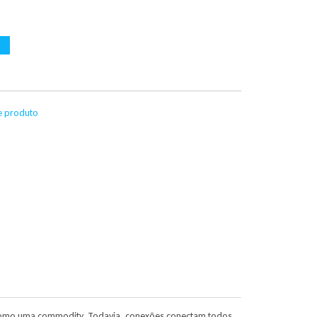
te produto
s como uma commodity. Todavia, conexões conectam todos