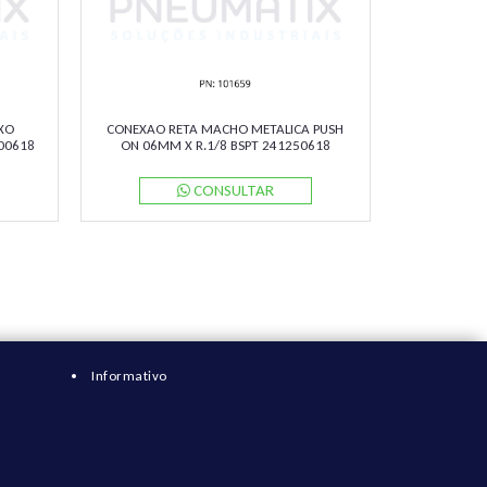
XO
CONEXAO RETA MACHO METALICA PUSH
B00618
ON 06MM X R.1/8 BSPT 241250618
NORGREN
CONSULTAR
Informativo