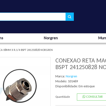
hs
Norgren
Murr
A 08MM X R.1/4 BSPT 241250828 NORGREN
CONEXAO RETA MAC
BSPT 241250828 N
Marca:
Norgren
Modelo: 101469
Disponibilidade:
Em estoque
CONSULTAR
Quantidade