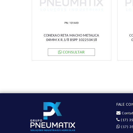
CONEXAO RETA MACHO METALICA
C
04MM X R.1/8 BSPP 102250418
NORGREN
CONSULTAR
FALE C
Contat
(17) 3
(17) 3