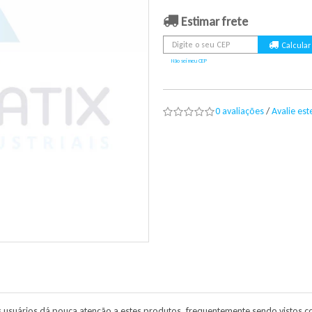
Estimar frete
Não sei meu CEP
0 avaliações
/
Avalie es
s usuários dá pouca atenção a estes produtos, frequentemente sendo visto