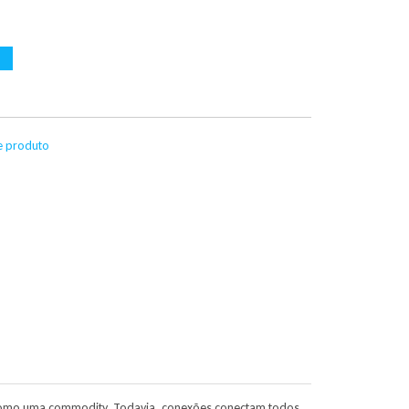
te produto
s como uma commodity. Todavia, conexões conectam todos