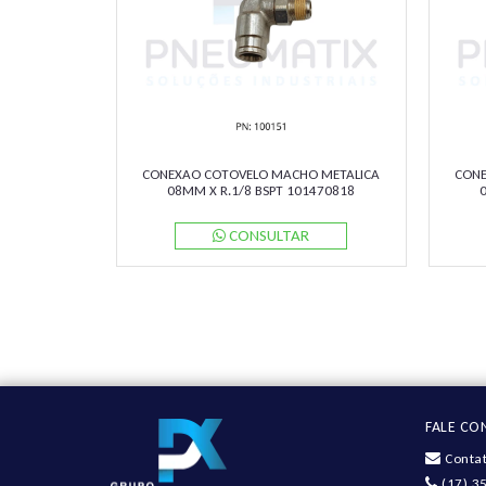
CONEXAO COTOVELO MACHO METALICA
CONE
08MM X R.1/8 BSPT 101470818
NORGREN
CONSULTAR
FALE C
Contat
(17) 3