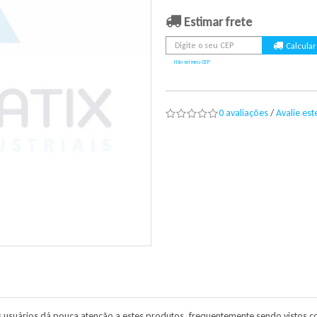
Estimar frete
Não sei meu CEP
0 avaliações
/
Avalie es
s usuários dá pouca atenção a estes produtos, frequentemente sendo visto