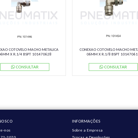
XAO COTOVELO MACHO METALICA
CONEXAO COTOVELO MACHO MET
06MM X R.1/4 BSPT 101470628
06MM X R.1/8 BSPT 10147061
NORGREN
NORGREN
CONSULTAR
CONSULTAR
ONOSCO
INFORMAÇÕES
e-nos
Sobre a Empresa
572-2070
Trocas e Devoluções