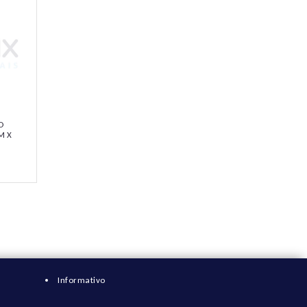
O
M X
RGREN
Informativo