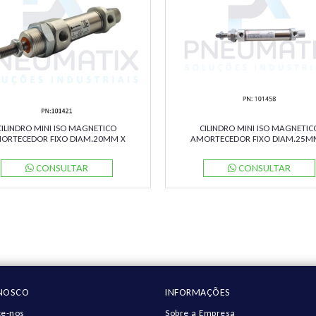
CILINDRO MINI ISO MAGNETICO
CILINDRO MINI ISO MAGNETIC
ORTECEDOR FIXO DIAM.20MM X
AMORTECEDOR FIXO DIAM.25M
O 10MM RM/8020/M/10 NORGREN
CURSO 60MM RM/8025/M/60 NO
CONSULTAR
CONSULTAR
ONOSCO
INFORMAÇÕES
e-nos
Sobre a Empresa