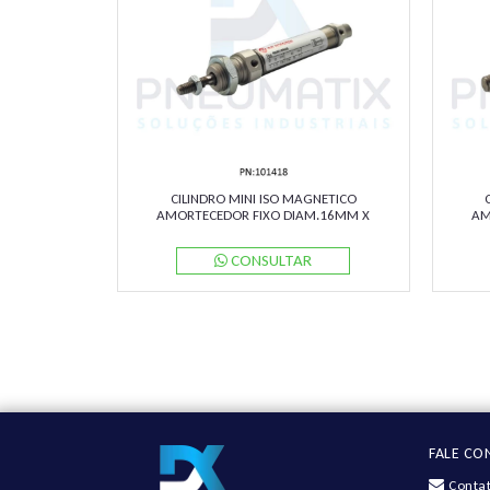
CILINDRO MINI ISO MAGNETICO
AMORTECEDOR FIXO DIAM.16MM X
AM
CURSO 40MM RM/8016/M/40 NORGREN
CURS
CONSULTAR
FALE C
Contat