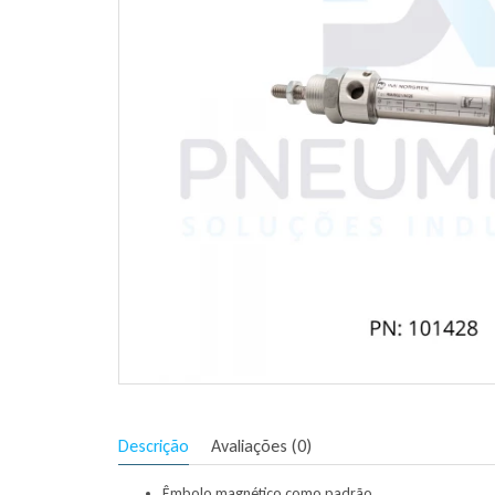
Descrição
Avaliações (0)
Êmbolo magnético como padrão