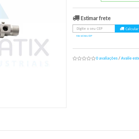
Estimar frete
Não sei meu CEP
0 avaliações
/
Avalie es