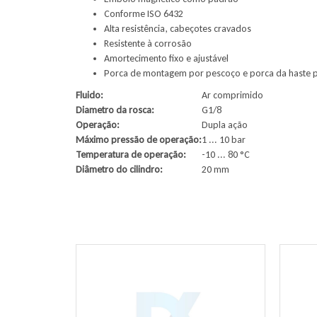
Conforme ISO 6432
Alta resistência, cabeçotes cravados
Resistente à corrosão
Amortecimento fixo e ajustável
Porca de montagem por pescoço e porca da haste 
Fluido:
Ar comprimido
Diametro da rosca:
G1/8
Operação:
Dupla ação
Máximo pressão de operação:
1 ... 10 bar
Temperatura de operação:
-10 ... 80 °C
Diâmetro do cilindro:
20 mm