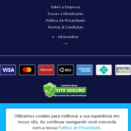
Sobre a Empresa
Trocas e Devoluções
Política de Privacidade
Termos & Condições
Informativo
-->
Pneumatix Soluções Industriais Ltda - CNPJ: 18.561.656/0001-49
Utilizamos cookies para melhorar a sua experiência em
Rua Engenheiro Balduino, 73 - Centro - Pindorama / SP - CEP: 15830-045
nosso site.
Ao continuar navegando você concorda
Pneumatix © 2026
com a nossa
Política de Privacidade
.