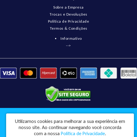
Sobre a Empresa
Trocas e Devoluções
Política de Privacidade
Termos & Condições
Informativo
-->
Pneumatix Soluções Industriais Ltda - CNPJ: 18.561.656/0001-49
Utilizamos cookies para melhorar a sua experiência em
Rua Engenheiro Balduino, 73 - Centro - Pindorama / SP - CEP: 15830-045
nosso site.
Ao continuar navegando você concorda
Pneumatix © 2026
com a nossa
Política de Privacidade
.