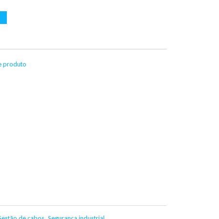
te produto
Gestão de cabos
,
Segurança industrial