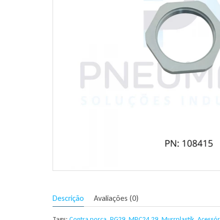
Descrição
Avaliações (0)
Tags:
Contra porca
,
PG29
,
MPC24.29
,
Murrplastik
,
Acessóri