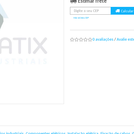
Estimar frete
Não sei meu CEP
0 avaliações
/
Avalie es
os industriais
,
Componentes elétricos
,
Instalação elétrica
,
Fixação de cabos
,