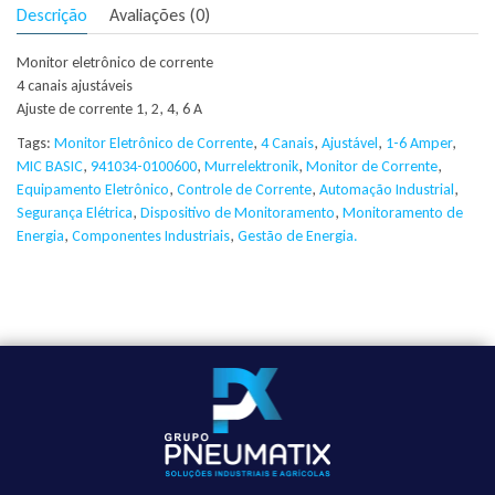
Descrição
Avaliações (0)
Monitor eletrônico de corrente
4 canais ajustáveis
Ajuste de corrente 1, 2, 4, 6 A
Tags:
Monitor Eletrônico de Corrente
,
4 Canais
,
Ajustável
,
1-6 Amper
,
MIC BASIC
,
941034-0100600
,
Murrelektronik
,
Monitor de Corrente
,
Equipamento Eletrônico
,
Controle de Corrente
,
Automação Industrial
,
Segurança Elétrica
,
Dispositivo de Monitoramento
,
Monitoramento de
Energia
,
Componentes Industriais
,
Gestão de Energia.