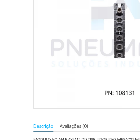
Descrição
Avaliações (0)
MODULO I/O AI4 E 4XM12 DISTRIBUIDOR IP67 ME56731 