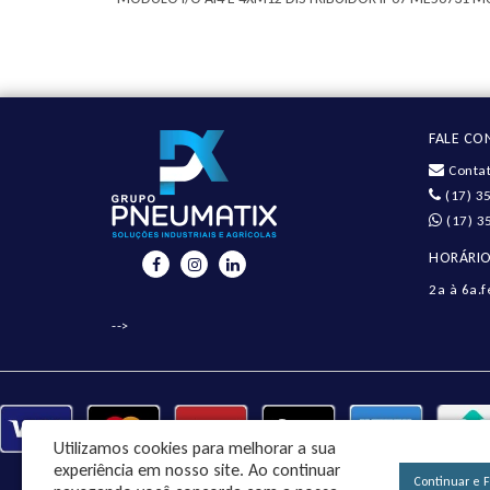
FALE C
Contat
(17) 3
(17) 3
HORÁRIO
2a à 6a.f
-->
Utilizamos cookies para melhorar a sua
experiência em nosso site.
Ao continuar
Continuar e 