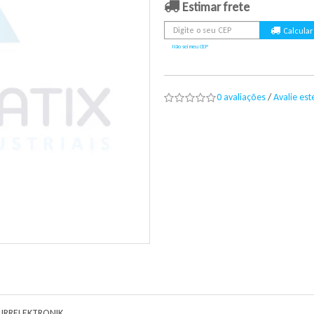
Estimar frete
Não sei meu CEP
0 avaliações
/
Avalie es
MURRELEKTRONIK