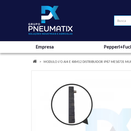
Empresa
Pepperl+Fuc
MODULO I/O AI4 E 4XM12 DISTRIBUIDOR IP67 ME56731 M