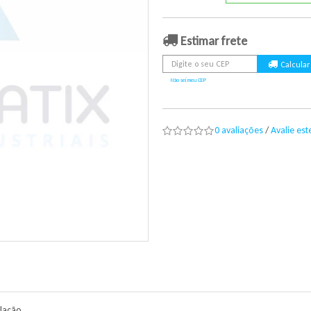
Estimar frete
Não sei meu CEP
0 avaliações
/
Avalie es
alação