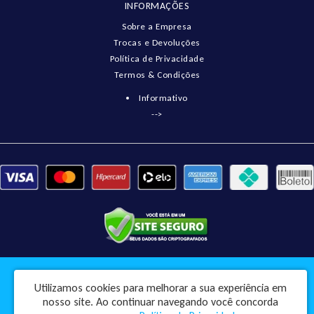
INFORMAÇÕES
Sobre a Empresa
Trocas e Devoluções
Política de Privacidade
Termos & Condições
Informativo
-->
Pneumatix Soluções Industriais Ltda - CNPJ: 18.561.656/0001-49
Utilizamos cookies para melhorar a sua experiência em
Rua Engenheiro Balduino, 73 - Centro - Pindorama / SP - CEP: 15830-045
nosso site.
Ao continuar navegando você concorda
Pneumatix © 2026