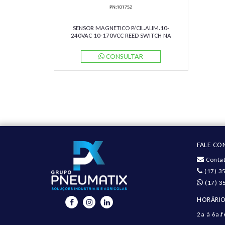
SENSOR MAGNETICO P/CIL.ALIM.10-
240VAC 10-170VCC REED SWITCH NA
CABO 5 MTS M/50/LSU/5V NORGREN
CONSULTAR
FALE C
Contat
(17) 3
(17) 3
HORÁRIO
2a à 6a.f