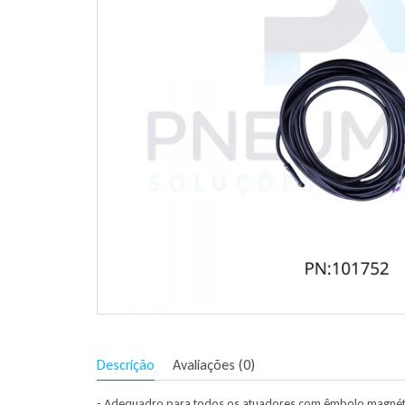
Descrição
Avaliações (0)
- Adequadro para todos os atuadores com êmbolo magnét