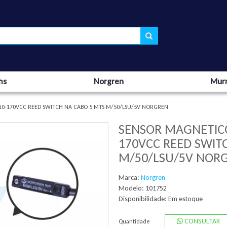
hs
Norgren
Murr
 10-170VCC REED SWITCH NA CABO 5 MTS M/50/LSU/5V NORGREN
SENSOR MAGNETICO 
170VCC REED SWIT
M/50/LSU/5V NOR
Marca:
Norgren
Modelo: 101752
Disponibilidade:
Em estoque
CONSULTAR
Quantidade