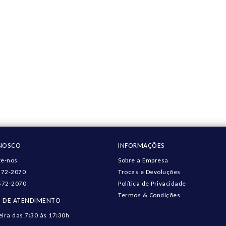
ONOSCO
INFORMAÇÕES
e-nos
Sobre a Empresa
572-2070
Trocas e Devoluções
572-2070
Política de Privacidade
Termos & Condições
 DE ATENDIMENTO
eira das 7:30 às 17:30h