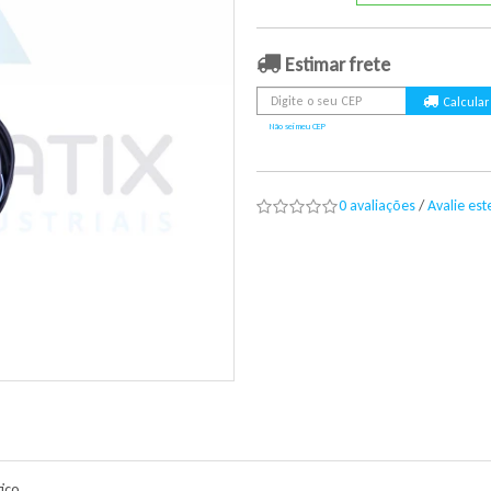
Estimar frete
Não sei meu CEP
0 avaliações
/
Avalie es
ico