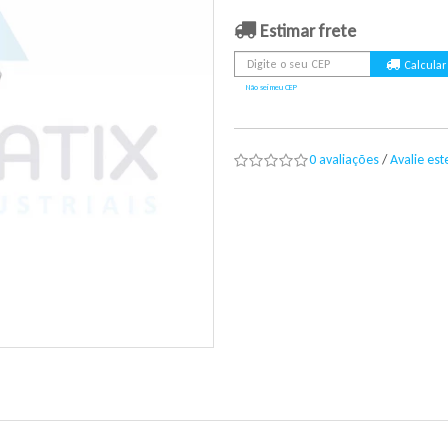
Estimar frete
Não sei meu CEP
0 avaliações
/
Avalie es