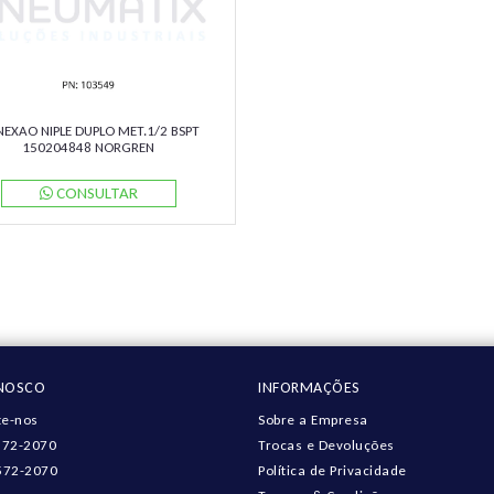
EXAO NIPLE DUPLO MET.1/2 BSPT
150204848 NORGREN
CONSULTAR
ONOSCO
INFORMAÇÕES
e-nos
Sobre a Empresa
572-2070
Trocas e Devoluções
572-2070
Política de Privacidade